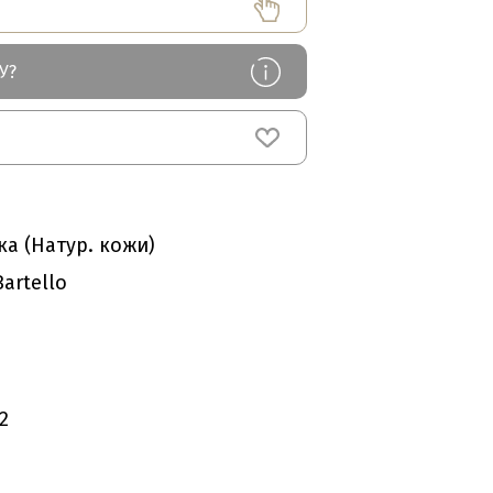
У?
ка (Натур. кожи)
artello
2