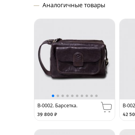
—
Аналогичные товары
B-0002. Барсетка.
B-002
39 800
₽
42 5