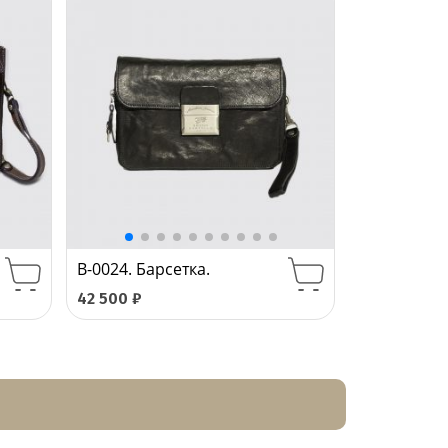
B-0024. Барсетка.
42 500
₽