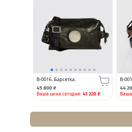
B-0016. Барсетка.
B-001
45 800
₽
44 2
Ваша цена сегодня:
41 220
₽
Ваша