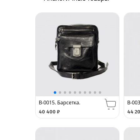
B-0015. Барсетка.
B-003
40 400
₽
44 2