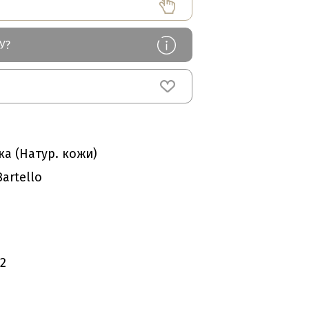
У?
ка (Натур. кожи)
artello
2