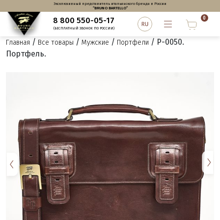
Эксклюзивный представитель итальянского бренда в России
“BRUNO BARTELLO”
0
8 800 550-05-17
(БЕСПЛАТНЫЙ ЗВОНОК ПО РОССИИ)
/
/
/
/ P-0050.
Главная
Все товары
Мужские
Портфели
Портфель.