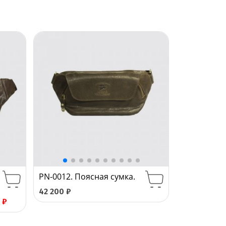
PN-0012. Поясная сумка.
42 200
₽
0
₽