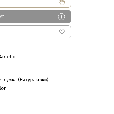
У?
artello
я сумка (Натур. кожи)
lor