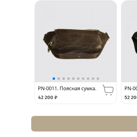
PN-0011. Поясная сумка.
PN-0
42 200
₽
52 2